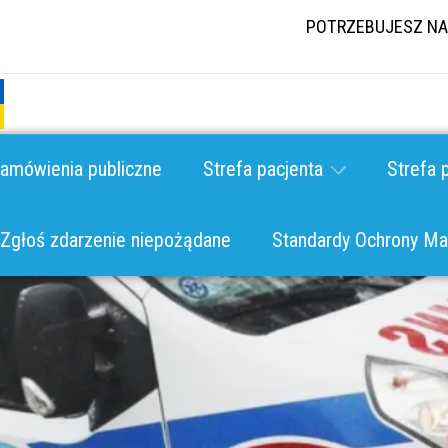
POTRZEBUJESZ NA
amówienia publiczne
Strefa pacjenta
Strefa 
Zgłoś zdarzenie niepożądane
Standardy Ochrony Mał