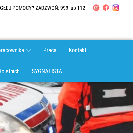
GŁEJ POMOCY? ZADZWOŃ: 999 lub 112
pracownika
Praca
Kontakt
oletnich
SYGNALISTA